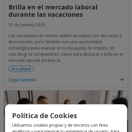
Brilla en el mercado laboral
durante las vacaciones
31 de January 2025
Las vacaciones de verano suelen asociarse con descanso y
desconexión, pero también son una oportunidad
estratégica para avanzar en tu búsqueda de empleo. En
este blog, te compartimos claves para destacar y brilla en el
mercado laboral durante la
Actualidad
Seguir leyendo
Política de Cookies
Utilizamos cookies propias y de terceros con fines
analíticos y para mejorar tu experiencia de usuario. Para