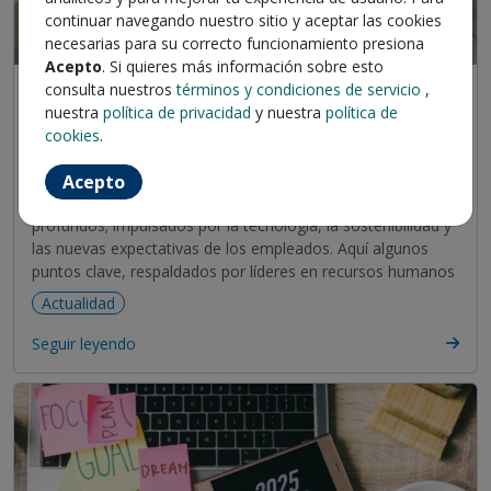
continuar navegando nuestro sitio y aceptar las cookies
necesarias para su correcto funcionamiento presiona
Acepto
. Si quieres más información sobre esto
consulta nuestros
términos y condiciones de servicio
,
¿Cuáles son las Tendencias
nuestra
política de privacidad
y nuestra
política de
Laborales para 2025?
cookies
.
31 de January 2025
Acepto
Para 2025, las tendencias laborales anticipan cambios
profundos; impulsados por la tecnología, la sostenibilidad y
las nuevas expectativas de los empleados. Aquí algunos
puntos clave, respaldados por líderes en recursos humanos
Actualidad
Seguir leyendo