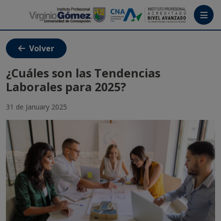
Menú
Volver
ALUMNI IPVG
¿Cuáles son las Tendencias
Laborales para 2025?
Tutoriales
31 de January 2025
Crea tu cuenta
Ingresa