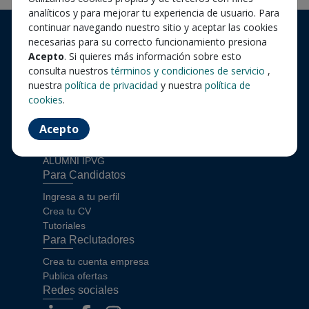
analíticos y para mejorar tu experiencia de usuario. Para
continuar navegando nuestro sitio y aceptar las cookies
necesarias para su correcto funcionamiento presiona
Acepto
. Si quieres más información sobre esto
consulta nuestros
términos y condiciones de servicio
,
nuestra
política de privacidad
y nuestra
política de
cookies
.
Información
Acepto
Noticias
Eventos
ALUMNI IPVG
Para Candidatos
Ingresa a tu perfil
Crea tu CV
Tutoriales
Para Reclutadores
Crea tu cuenta empresa
Publica ofertas
Redes sociales