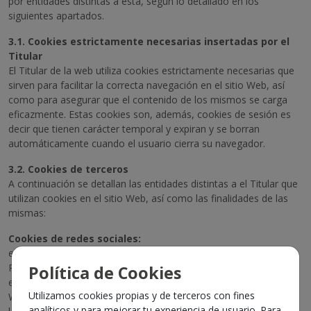
por entidades distintas a ésta, según lo detallado en los
siguientes apartados.
3.1. Cookies estrictamente necesarias insertadas por el
Titular
El Titular de la web utiliza cookies estrictamente necesarias que
sirven para facilitar la correcta navegación en el sitio Web, así
como para asegurar que el contenido de los mismos se carga
eficazmente. Estas cookies son, además, cookies de sesión es
decir que tienen carácter temporal y expiran y se borran
automáticamente cuando el usuario cierra su navegador.
3.2. Cookies de terceros
A continuación se detallan las entidades distintas a el Titular que
utilizan cookies en el sitio Web, así como las finalidades de las
mismas:
Cookies de redes sociales:
el Titular utiliza cookies de Facebook, Twitter, Linkedin y Google
Plus para que el usuario pueda compartir contenidos de la Web
Política de Cookies
en las citadas redes sociales, o bien para facilitar el registro en la
Utilizamos cookies propias y de terceros con fines
Web, de forma que con los datos de los usuarios han facilitado
analíticos y para mejorar tu experiencia de usuario. Para