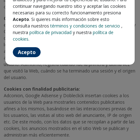
las redes sociales puedan cumplimentar directamente los
continuar navegando nuestro sitio y aceptar las cookies
campos del formulario de registro en la Web.
necesarias para su correcto funcionamiento presiona
Cookies para la medición del tráfico en los Portales:
Acepto
. Si quieres más información sobre esto
el Titular utiliza cookies de Google Analitycs, Nielsen Netratings y
consulta nuestros
términos y condiciones de servicio
,
Certifica Metric para recopilar datos estadísticos de la actividad
nuestra
política de privacidad
y nuestra
política de
de los usuarios en el sitioWeb y, de este modo, poder mejorar
cookies
.
los servicios prestados a los usuarios. Estas cookies permiten
analizar el tráfico de usuarios generando un ID de usuario
Acepto
anónimo que se utiliza para medir cuántas veces visita el Sitio un
usuario. Asimismo, registra cuándo fue la primera y última vez
que visitó la Web, cuándo se ha terminado una sesión y el origen
del usuario.
Cookies con finalidad publicitaria:
Adconion, Google Adsense y Dobleclick insertan cookies a los
usuarios de la Web para mostrarles contenidos publicitarios
afines a los mismos, basándose en las interacciones previas de
los usuarios, las visitas al sitio web del anunciante, IP de origen
etc. De este modo, con los datos que se recopilan a partir de las
cookies, los anuncios mostrados en el sitio Web se publican y
administran más eficientemente.