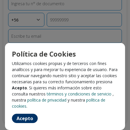
Origen Teléfono
Teléfono
Escribe tu email
Escribe tu contraseña
Política de Cookies
Utilizamos cookies propias y de terceros con fines
Al presionar "
Crear mi cuenta
" declaras que has leído y
analíticos y para mejorar tu experiencia de usuario. Para
aceptado los
Términos y condiciones de servicio -
continuar navegando nuestro sitio y aceptar las cookies
Trabajando.com
y
la política de privacidad
.
necesarias para su correcto funcionamiento presiona
Acepto
. Si quieres más información sobre esto
Crear mi cuenta
consulta nuestros
términos y condiciones de servicio
,
nuestra
política de privacidad
y nuestra
política de
cookies
.
¿Ya tienes una cuenta?
Ingresa con tu usuario y contraseña
Acepto